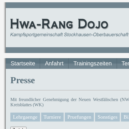
Startseite
Anfahrt
Trainingszeiten
Te
Presse
Mit freundlicher Genehmigung der Neuen Westfälischen (NW)
Kreisblattes (WK)
Lehrgaenge
Turniere
Pruefungen
Sonstiges
Bi