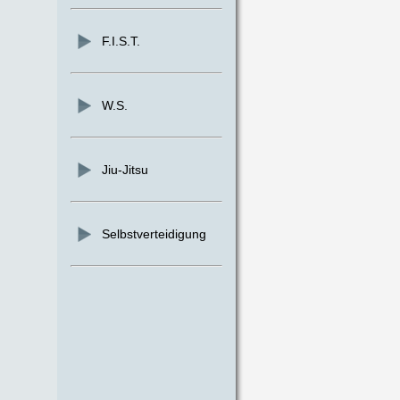
F.I.S.T.
W.S.
Jiu-Jitsu
Selbstverteidigung