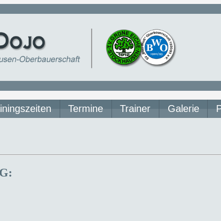
iningszeiten
Termine
Trainer
Galerie
MG: