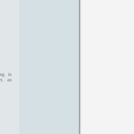
ung in
et, an