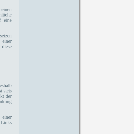
meinen
ittelte
f eine
setzen
 einer
 diese
eshalb
t stets
kt der
inkung
 einer
 Links