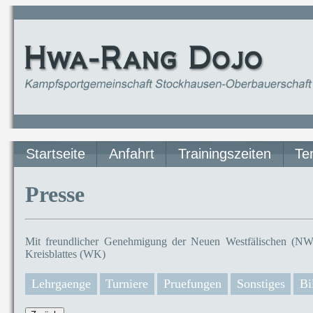
Startseite
Anfahrt
Trainingszeiten
Te
Presse
Mit freundlicher Genehmigung der Neuen Westfälischen (NW)
Kreisblattes (WK)
Lehrgaenge
Turniere
Pruefungen
Sonstiges
Bi