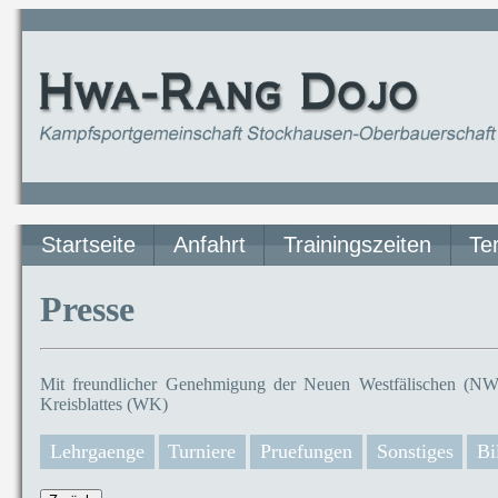
Startseite
Anfahrt
Trainingszeiten
Te
Presse
Mit freundlicher Genehmigung der Neuen Westfälischen (NW)
Kreisblattes (WK)
Lehrgaenge
Turniere
Pruefungen
Sonstiges
Bi