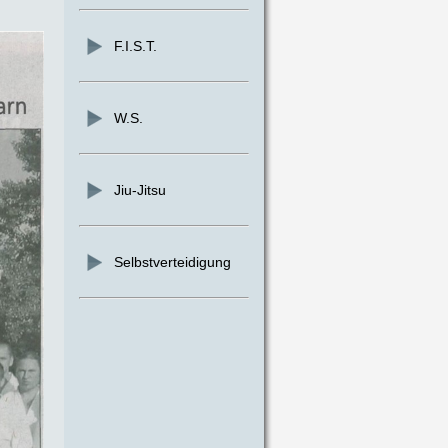
F.I.S.T.
W.S.
Jiu-Jitsu
Selbstverteidigung