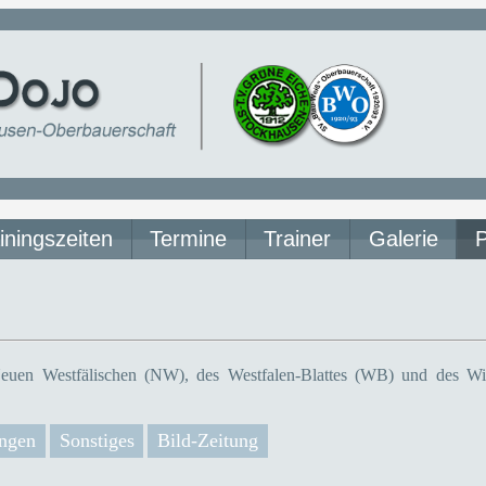
iningszeiten
Termine
Trainer
Galerie
euen Westfälischen (NW), des Westfalen-Blattes (WB) und des Wit
ngen
Sonstiges
Bild-Zeitung