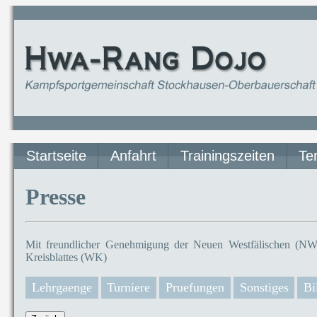
Startseite
Anfahrt
Trainingszeiten
Te
Presse
Mit freundlicher Genehmigung der Neuen Westfälischen (NW)
Kreisblattes (WK)
Lehrgaenge
Turniere
Pruefungen
Sonstiges
Bi