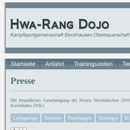
Startseite
Anfahrt
Trainingszeiten
Te
Presse
Mit freundlicher Genehmigung der Neuen Westfälischen (NW)
Kreisblattes (WK)
Lehrgaenge
Turniere
Pruefungen
Sonstiges
Bi