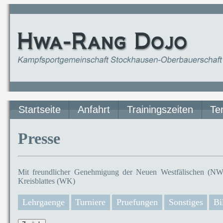
Startseite
Anfahrt
Trainingszeiten
Te
Presse
Mit freundlicher Genehmigung der Neuen Westfälischen (NW)
Kreisblattes (WK)
Lehrgaenge
Turniere
Pruefungen
Sonstiges
Bi