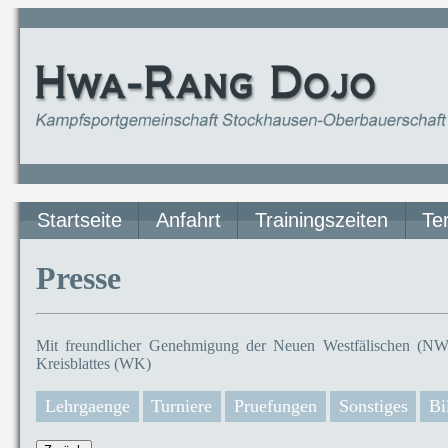
Startseite
Anfahrt
Trainingszeiten
Te
Presse
Mit freundlicher Genehmigung der Neuen Westfälischen (NW)
Kreisblattes (WK)
Lehrgaenge
Turniere
Pruefungen
Sonstiges
Bi