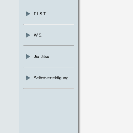
F.I.S.T.
W.S.
Jiu-Jitsu
Selbstverteidigung