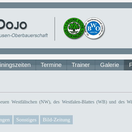
iningszeiten
Termine
Trainer
Galerie
euen Westfälischen (NW), des Westfalen-Blattes (WB) und des Wit
ngen
Sonstiges
Bild-Zeitung