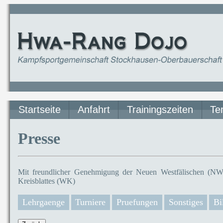
Startseite
Anfahrt
Trainingszeiten
Te
Presse
Mit freundlicher Genehmigung der Neuen Westfälischen (NW)
Kreisblattes (WK)
Lehrgaenge
Turniere
Pruefungen
Sonstiges
Bi