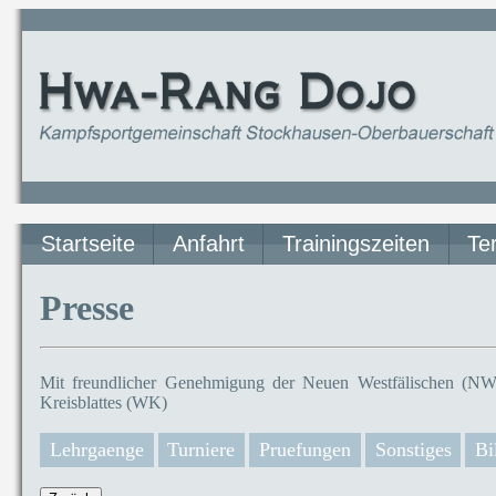
Startseite
Anfahrt
Trainingszeiten
Te
Presse
Mit freundlicher Genehmigung der Neuen Westfälischen (NW)
Kreisblattes (WK)
Lehrgaenge
Turniere
Pruefungen
Sonstiges
Bi